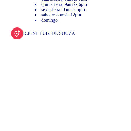
quinta-feira: 9am às 6pm
sexta-feira: 9am às 6pm
sabado: 8am às 12pm
domingo:
R JOSE LUIZ DE SOUZA