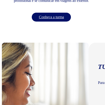
profissional e se comunicar em viagens ao exterior.
Conheça a turma
T
Para