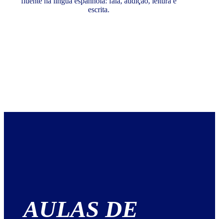
fluente na língua espanhola: fala, audição, leitura e
escrita.
AULAS DE