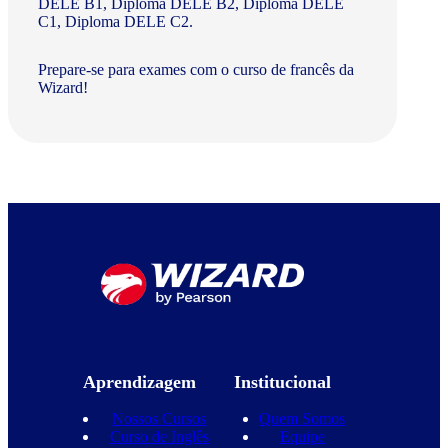
DELE B1, Diploma DELE B2, Diploma DELE
C1, Diploma DELE C2.
Prepare-se para exames com o curso de francês da
Wizard!
Aprendizagem
Institucional
Nossos Cursos
Quem Somos
Curso de Inglês
Equipe