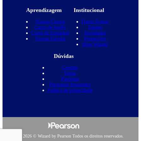
Aprendizagem
Institucional
Nossos Cursos
Quem Somos
Curso de Inglês
Equipe
Curso de Espanhol
Novidades
Nossas Escolas
Promoções
Blog Wizard
Dúvidas
Contato
Vagas
Parcerias
Perguntas frequentes
Política de privacidade
Copyright 2026 © Wizard by Pearson Todos os direitos reservados.