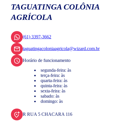
TAGUATINGA COLÔNIA
AGRÍCOLA
(61) 3397-3662
taguatingacoloniaagricola@wizard.com.br
Horário de funcionamento
segunda-feira: às
terça-feira: às
quarta-feira: às
quinta-feira: às
sexta-feira: às
sabado: às
domingo: às
R RUA 5 CHACARA 116