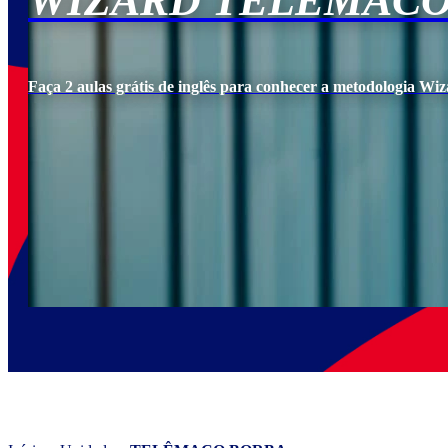
WIZARD TELÊMACO
Faça 2 aulas grátis de inglês para conhecer a metodologia Wiz