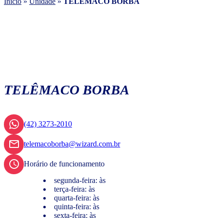
Início
»
Unidade
»
TELÊMACO BORBA
TELÊMACO BORBA
(42) 3273-2010
telemacoborba@wizard.com.br
Horário de funcionamento
segunda-feira: às
terça-feira: às
quarta-feira: às
quinta-feira: às
sexta-feira: às