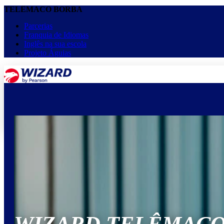
TELÊMACO BORBA
Parcerias
Franquia de Idiomas
Inglês na sua escola
Projeto Águias
menu
keyboard_arrow_down
Home
Cursos