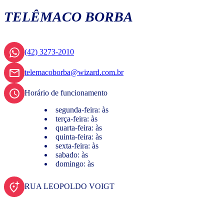
TELÊMACO BORBA
(42) 3273-2010
telemacoborba@wizard.com.br
Horário de funcionamento
segunda-feira: às
terça-feira: às
quarta-feira: às
quinta-feira: às
sexta-feira: às
sabado: às
domingo: às
RUA LEOPOLDO VOIGT