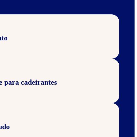
nto
e para cadeirantes
ado