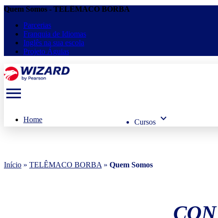
Quem Somos - TELÊMACO BORBA
Parcerias
Franquia de Idiomas
Inglês na sua escola
Projeto Águias
menu
keyboard_arrow_down
Home
Cursos
Início
»
TELÊMACO BORBA
»
Quem Somos
CON