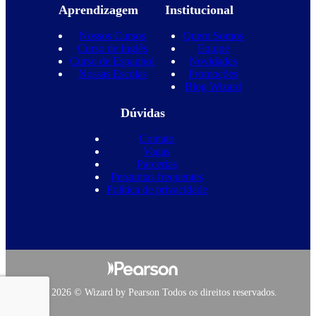
Aprendizagem
Institucional
Nossos Cursos
Quem Somos
Curso de Inglês
Equipe
Curso de Espanhol
Novidades
Nossas Escolas
Promoções
Blog Wizard
Dúvidas
Contato
Vagas
Parcerias
Perguntas frequentes
Política de privacidade
Copyright 2026 © Wizard by Pearson Todos os direitos reservados.