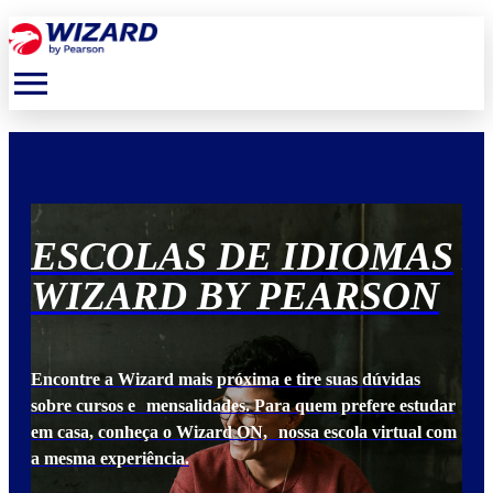
menu
S
ESCOLAS DE IDIOMAS
E
N
WIZARD BY PEARSON
W
Encontre a Wizard mais próxima e tire suas dúvidas
Enc
udar
sobre cursos e mensalidades. Para quem prefere estudar
sob
 com
em casa, conheça o Wizard ON, nossa escola virtual com
em 
a mesma experiência.
a m