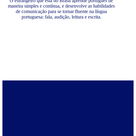
O estrangeiro que está no Brasil aprende português de
maneira simples e contínua, e desenvolve as habilidades
de comunicação para se tornar fluente na língua
portuguesa: fala, audição, leitura e escrita.