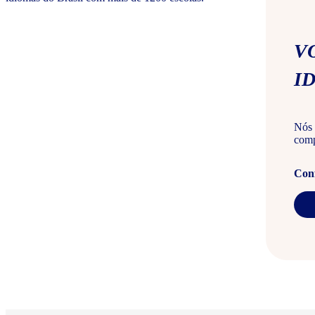
V
I
Nós 
comp
Conf