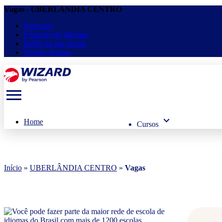
Vagas - UBERLÂNDIA CENTRO
Parcerias
Franquia de Idiomas
Inglês na sua escola
Projeto Águias
menu
keyboard_arrow_down
Home
Cursos
Início
»
UBERLÂNDIA CENTRO
»
Vagas