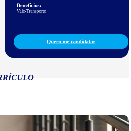
Benefícios:
Vale-Transporte
Quero me candidatar
RRÍCULO