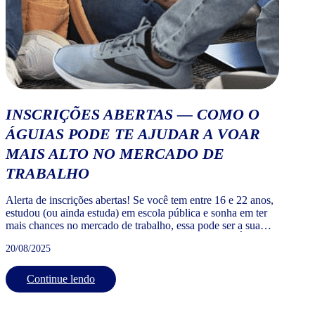
INSCRIÇÕES ABERTAS — COMO O
ÁGUIAS PODE TE AJUDAR A VOAR
MAIS ALTO NO MERCADO DE
TRABALHO
Alerta de inscrições abertas! Se você tem entre 16 e 22 anos,
estudou (ou ainda estuda) em escola pública e sonha em ter
mais chances no mercado de trabalho, essa pode ser a sua
oportunidade de dar o primeiro grande passo com o Águias!
20/08/2025
Águias é uma iniciativa 100% gratuita da Wizard by Pearson
criada […]
Continue lendo