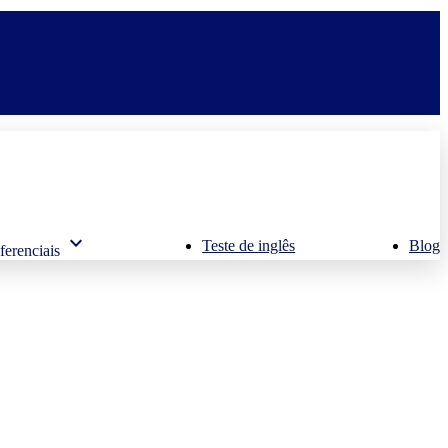
keyboard_arrow_down
Teste de inglês
Blog
ferenciais