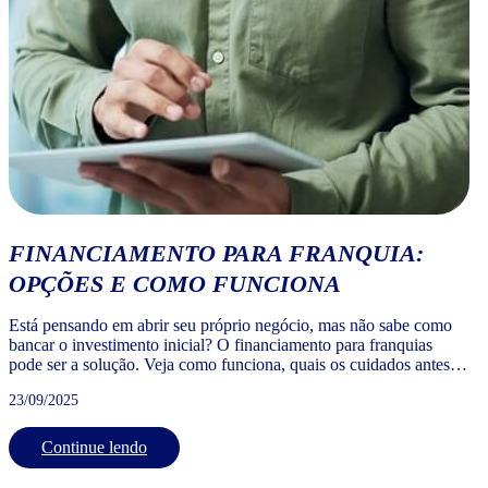
FINANCIAMENTO PARA FRANQUIA:
OPÇÕES E COMO FUNCIONA
Está pensando em abrir seu próprio negócio, mas não sabe como
bancar o investimento inicial? O financiamento para franquias
pode ser a solução. Veja como funciona, quais os cuidados antes
de contratar e quais alternativas podem ajudar você a dar o
23/09/2025
primeiro passo como franqueado.
Continue lendo