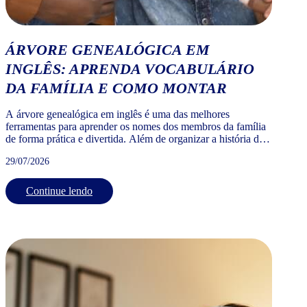
ÁRVORE GENEALÓGICA EM
INGLÊS: APRENDA VOCABULÁRIO
DA FAMÍLIA E COMO MONTAR
A árvore genealógica em inglês é uma das melhores
ferramentas para aprender os nomes dos membros da família
de forma prática e divertida. Além de organizar a história da
sua família, ela ajuda a fixar vocabulário essencial para
29/07/2026
conversas cotidianas, viagens, intercâmbios e até bate-papos
informais. Na Wizard, usamos a árvore genealógica da
família […]
Continue lendo