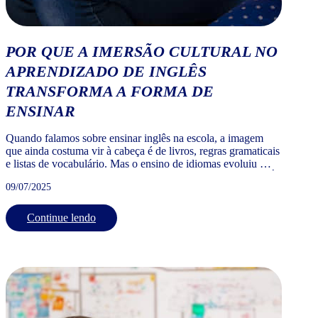
POR QUE A IMERSÃO CULTURAL NO
APRENDIZADO DE INGLÊS
TRANSFORMA A FORMA DE
ENSINAR
Quando falamos sobre ensinar inglês na escola, a imagem
que ainda costuma vir à cabeça é de livros, regras gramaticais
e listas de vocabulário. Mas o ensino de idiomas evoluiu — e
hoje a gente sabe que decorar não é sinônimo de aprender. É
09/07/2025
por isso que a imersão cultural no aprendizado de inglês tem
[…]
Continue lendo