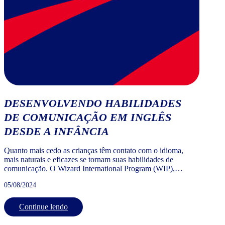
DESENVOLVENDO HABILIDADES
DE COMUNICAÇÃO EM INGLÊS
DESDE A INFÂNCIA
Quanto mais cedo as crianças têm contato com o idioma,
mais naturais e eficazes se tornam suas habilidades de
comunicação. O Wizard International Program (WIP),
oferecido pela Wizard by Pearson, foi especialmente
05/08/2024
desenvolvido para garantir que esse aprendizado comece na
infância, proporcionando uma base sólida para o futuro dos
alunos.
Continue lendo