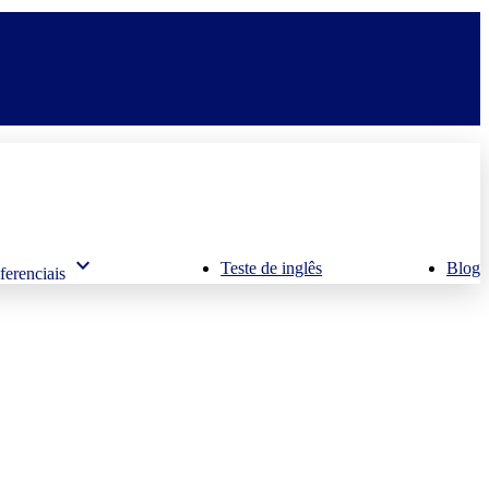
keyboard_arrow_down
Teste de inglês
Blog
ferenciais