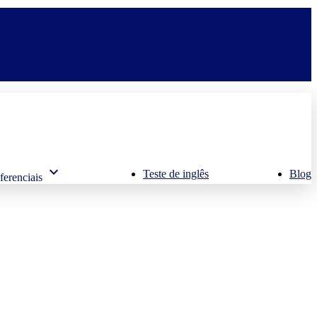
keyboard_arrow_down
Teste de inglês
Blog
ferenciais