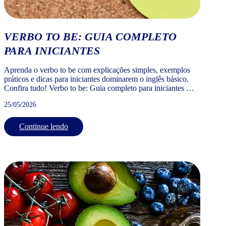
VERBO TO BE: GUIA COMPLETO
PARA INICIANTES
Aprenda o verbo to be com explicações simples, exemplos
práticos e dicas para iniciantes dominarem o inglês básico.
Confira tudo! Verbo to be: Guia completo para iniciantes O
verbo to be é o verbo mais importante e mais usado da língua
25/05/2026
inglesa. Quem está começando a estudar inglês precisa
dominar o verbo to be logo […]
Continue lendo