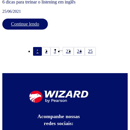
6 dicas para treinar o listening em inglês
25/06/2021
Continue lendo
...
1
2
3
23
24
25
Acompanhe nossas
redes sociais: