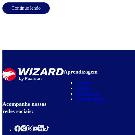
Continue lendo
Aprendizagem
Cursos
Escolas
Diferenciais
Teste de inglês
Acompanhe nossas
redes sociais: