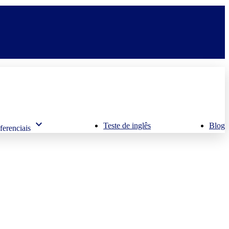
keyboard_arrow_down
Teste de inglês
Blog
ferenciais