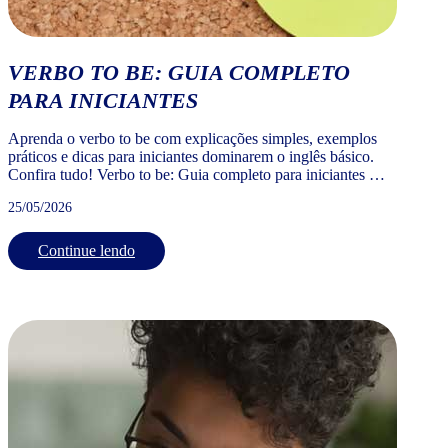
VERBO TO BE: GUIA COMPLETO
PARA INICIANTES
Aprenda o verbo to be com explicações simples, exemplos
práticos e dicas para iniciantes dominarem o inglês básico.
Confira tudo! Verbo to be: Guia completo para iniciantes O
verbo to be é o verbo mais importante e mais usado da língua
25/05/2026
inglesa. Quem está começando a estudar inglês precisa
dominar o verbo to be logo […]
Continue lendo