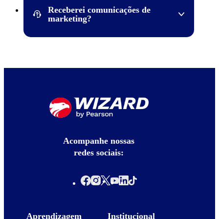
totalidade dos direitos e do controle sobre a marca,
Receberei comunicações de
passando a ser sua única proprietária e encerrando por
marketing?
completo qualquer vínculo entre a rede de escolas de
idiomas e o seu ex-dono, o empresário Carlos Martins.
Eventualmente poderemos utilizar os dados pessoais
sob a nossa guarda para o envio de comunicações de
marketing. Tal hipótese somente ocorrerá quando:
Você nos tenha fornecido um consentimento válido e
informado para esse objetivo;
ou
Por meio de nosso Legítimo Interesse, desde que você
tenha essa expectativa, e sempre mediante a
disponibilização do
opt-out
.
Acompanhe nossas
Não enviaremos comunicações de marketing a um
redes sociais:
usuário que optou por não as receber.
Não encaminharemos comunicação de marketing a
nenhum indivíduo com idade igual ou inferior a 12
anos registrado para utilizar os serviços.
Aprendizagem
Institucional