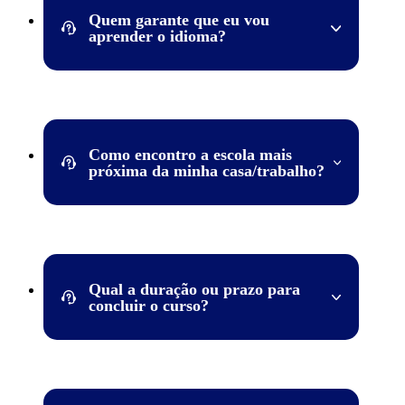
desejado (os cursos podem variar entre as unidades).
Quem garante que eu vou
aprender o idioma?
Clique e confira todos os cursos de idiomas e peça 2
aulas grátis!
A Wizard tem uma estrutura de qualidade e professores
altamente capacitados para garantir o seu aprendizado.
Além de contar com uma metodologia de ensino que
proporciona aprendizado rápido e fácil, o aluno fala
Como encontro a escola mais
desde a primeira aula. O método é inovador com foco
próxima da minha casa/trabalho?
nos resultados e nosso sistema é reconhecido como um
dos mais eficientes em aprendizado.
Conheça os diferenciais Wizard, a maior rede de
Acesse a nossa
página de escolas
. Basta selecionar o
ensino de idiomas do mundo*.
estado e a cidade, e todas as escolas serão listadas. São
mais de 1.000 escolas em todo o território nacional!
Qual a duração ou prazo para
concluir o curso?
Os módulos são anuais e a cada estágio seu
aprendizado vai sendo construído. A duração do curso
depende da quantidade de aulas por semana que o