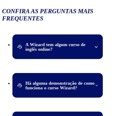
CONFIRA AS PERGUNTAS MAIS
FREQUENTES
A Wizard tem algum curso de
inglês online?
Na verdade, a Wizard possui muito mais do que um
simples curso de inglês online. Com a Wizard ON,
você terá a possibilidade de ter a mesma experiência
das aulas presenciais em um formato digital e interativo
Há alguma demonstração de como
que só a experiência Wizard pode proporcionar! É isso
funciona o curso Wizard?
mesmo, uma escola virtual inteira para você!
Sim! Você pode fazer 2 aulas grátis de qualquer um
dos 8 idiomas que você encontra na Wizard. Apenas
verifique se a escola que você escolher oferece o curso