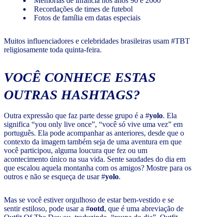
Memórias de infância nos anos 90 e 2000
Recordações de times de futebol
Fotos de família em datas especiais
Muitos influenciadores e celebridades brasileiras usam #TBT
religiosamente toda quinta-feira.
VOCÊ CONHECE ESTAS
OUTRAS HASHTAGS?
Outra expressão que faz parte desse grupo é a #
yolo
. Ela
significa “you only live once”, “você só vive uma vez” em
português. Ela pode acompanhar as anteriores, desde que o
contexto da imagem também seja de uma aventura em que
você participou, alguma loucura que fez ou um
acontecimento único na sua vida. Sente saudades do dia em
que escalou aquela montanha com os amigos? Mostre para os
outros e não se esqueça de usar #
yolo
.
Mas se você estiver orgulhoso de estar bem-vestido e se
sentir estiloso, pode usar a #
ootd
, que é uma abreviação de