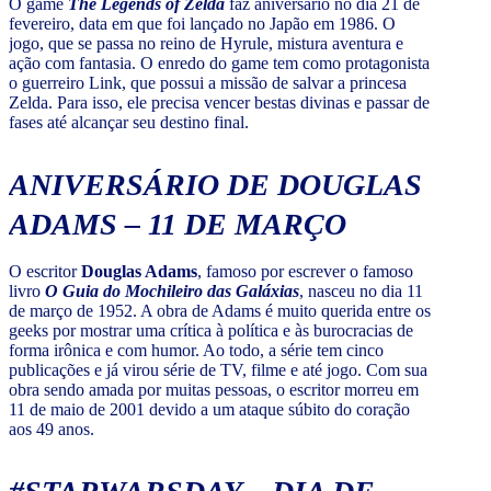
O game
The Legends of Zelda
faz aniversário no dia 21 de
fevereiro, data em que foi lançado no Japão em 1986. O
jogo, que se passa no reino de Hyrule, mistura aventura e
ação com fantasia. O enredo do game tem como protagonista
o guerreiro Link, que possui a missão de salvar a princesa
Zelda. Para isso, ele precisa vencer bestas divinas e passar de
fases até alcançar seu destino final.
ANIVERSÁRIO DE DOUGLAS
ADAMS – 11 DE MARÇO
O escritor
Douglas Adams
, famoso por escrever o famoso
livro
O Guia do Mochileiro das Galáxias
, nasceu no dia 11
de março de 1952. A obra de Adams é muito querida entre os
geeks por mostrar uma crítica à política e às burocracias de
forma irônica e com humor. Ao todo, a série tem cinco
publicações e já virou série de TV, filme e até jogo. Com sua
obra sendo amada por muitas pessoas, o escritor morreu em
11 de maio de 2001 devido a um ataque súbito do coração
aos 49 anos.