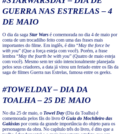
#STARWARSDAY – DIA DE
GUERRA NAS ESTRELAS – 4
DE MAIO
O dia da saga
Star Wars
é comemorada no dia 4 de maio por
conta de um trocadilho feito com uma das frases mais
importantes do filme. Em inglês, é dito “
May the force be
with you
” (Que a força esteja com você). Porém, a frase
lembra “
May the fourth be with you
” (Quatro de maio esteja
com você). Mesmo sem ter sido intencionalmente planejada
pelos seus criadores, a data já virou um feriado entre os fãs da
saga de filmes Guerra nas Estrelas, famosa entre os geeks.
#TOWELDAY – DIA DA
TOALHA – 25 DE MAIO
No dia 25 de maio, o
Towel Day
(Dia da Toalha) é
comemorada pelos fãs do livro
O Guia do Mochileiro das
Galáxias
por conta da grande importância do objeto para os
personagens da obra. No capítulo três do livro, é dito que a