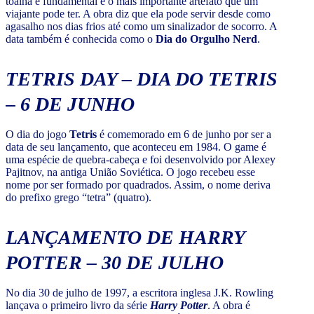
toalha é fundamental e o mais importante artefato que um
viajante pode ter. A obra diz que ela pode servir desde como
agasalho nos dias frios até como um sinalizador de socorro. A
data também é conhecida como o
Dia do Orgulho Nerd
.
TETRIS DAY – DIA DO TETRIS
– 6 DE JUNHO
O dia do jogo
Tetris
é comemorado em 6 de junho por ser a
data de seu lançamento, que aconteceu em 1984. O game é
uma espécie de quebra-cabeça e foi desenvolvido por Alexey
Pajitnov, na antiga União Soviética. O jogo recebeu esse
nome por ser formado por quadrados. Assim, o nome deriva
do prefixo grego “tetra” (quatro).
LANÇAMENTO DE HARRY
POTTER – 30 DE JULHO
No dia 30 de julho de 1997, a escritora inglesa J.K. Rowling
lançava o primeiro livro da série
Harry Potter
. A obra é