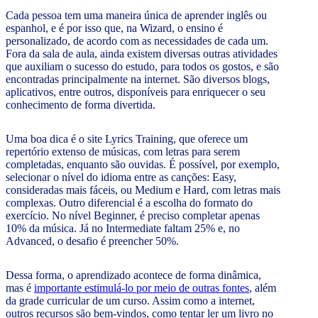
Cada pessoa tem uma maneira única de aprender inglês ou
espanhol, e é por isso que, na Wizard, o ensino é
personalizado, de acordo com as necessidades de cada um.
Fora da sala de aula, ainda existem diversas outras atividades
que auxiliam o sucesso do estudo, para todos os gostos, e são
encontradas principalmente na internet. São diversos blogs,
aplicativos, entre outros, disponíveis para enriquecer o seu
conhecimento de forma divertida.
Uma boa dica é o site Lyrics Training, que oferece um
repertório extenso de músicas, com letras para serem
completadas, enquanto são ouvidas. É possível, por exemplo,
selecionar o nível do idioma entre as canções: Easy,
consideradas mais fáceis, ou Medium e Hard, com letras mais
complexas. Outro diferencial é a escolha do formato do
exercício. No nível Beginner, é preciso completar apenas
10% da música. Já no Intermediate faltam 25% e, no
Advanced, o desafio é preencher 50%.
Dessa forma, o aprendizado acontece de forma dinâmica,
mas é
importante estimulá-lo por meio de outras fontes
, além
da grade curricular de um curso. Assim como a internet,
outros recursos são bem-vindos, como tentar ler um livro no