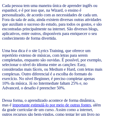
Cada pessoa tem uma maneira única de aprender inglês ou
espanhol, e é por isso que, na Wizard, o ensino é
personalizado, de acordo com as necessidades de cada um.
Fora da sala de aula, ainda existem diversas outras atividades
que auxiliam o sucesso do estudo, para todos os gostos, e são
encontradas principalmente na internet. São diversos blogs,
aplicativos, entre outros, disponíveis para enriquecer o seu
conhecimento de forma divertida.
Uma boa dica é o site Lyrics Training, que oferece um
repertório extenso de músicas, com letras para serem
completadas, enquanto são ouvidas. É possível, por exemplo,
selecionar o nível do idioma entre as canções: Easy,
consideradas mais fáceis, ou Medium e Hard, com letras mais
complexas. Outro diferencial é a escolha do formato do
exercício. No nível Beginner, é preciso completar apenas
10% da música. Já no Intermediate faltam 25% e, no
Advanced, o desafio é preencher 50%.
Dessa forma, o aprendizado acontece de forma dinâmica,
mas é
importante estimulá-lo por meio de outras fontes
, além
da grade curricular de um curso. Assim como a internet,
outros recursos são bem-vindos, como tentar ler um livro no