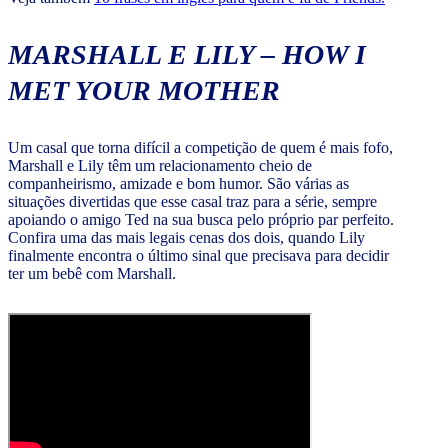
MARSHALL E LILY – HOW I
MET YOUR MOTHER
Um casal que torna difícil a competição de quem é mais fofo,
Marshall e Lily têm um relacionamento cheio de
companheirismo, amizade e bom humor. São várias as
situações divertidas que esse casal traz para a série, sempre
apoiando o amigo Ted na sua busca pelo próprio par perfeito.
Confira uma das mais legais cenas dos dois, quando Lily
finalmente encontra o último sinal que precisava para decidir
ter um bebê com Marshall.