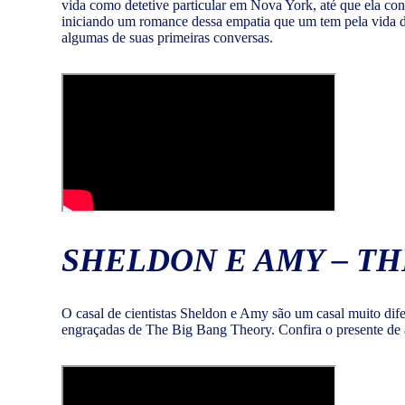
vida como detetive particular em Nova York, até que ela con
iniciando um romance dessa empatia que um tem pela vida do 
algumas de suas primeiras conversas.
SHELDON E AMY – TH
O casal de cientistas Sheldon e Amy são um casal muito difer
engraçadas de The Big Bang Theory. Confira o presente de 