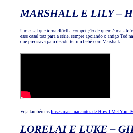
MARSHALL E LILY – 
Um casal que torna difícil a competição de quem é mais fof
esse casal traz para a série, sempre apoiando o amigo Ted na
que precisava para decidir ter um bebê com Marshall.
Veja também as
frases mais marcantes de How I Met Your 
LORELAI E LUKE – G