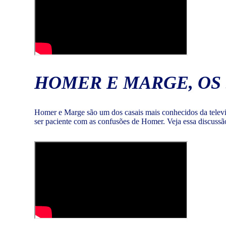
HOMER E MARGE, OS
Homer e Marge são um dos casais mais conhecidos da televi
ser paciente com as confusões de Homer. Veja essa discuss