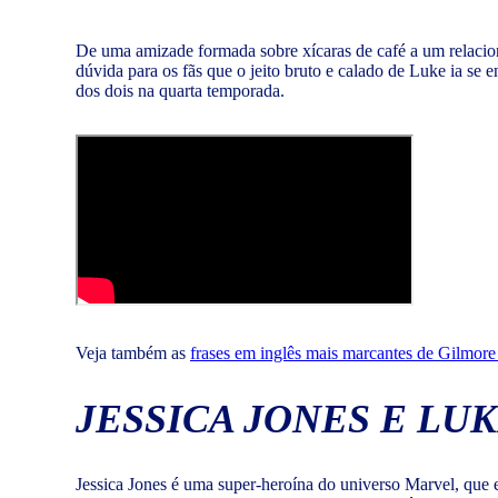
De uma amizade formada sobre xícaras de café a um relacio
dúvida para os fãs que o jeito bruto e calado de Luke ia se
dos dois na quarta temporada.
Veja também as
frases em inglês mais marcantes de Gilmore 
JESSICA JONES E LUK
Jessica Jones é uma super-heroína do universo Marvel, que 