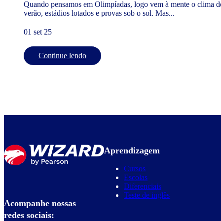
Quando pensamos em Olimpíadas, logo vem à mente o clima d
verão, estádios lotados e provas sob o sol. Mas...
01 set 25
Continue lendo
Aprendizagem
Cursos
Escolas
Diferenciais
Teste de inglês
Acompanhe nossas
redes sociais: