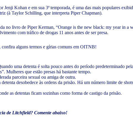
or Jenji Kohan e em sua 3ª temporada, é uma das mais populares exibid
iz (à Taylor Schilling, que interpreta Piper Chapman).
eada no livro de Piper Kerman, “Orange is the new black: my year in a 
vimento com tráfico de drogas 11 anos antes de ser presa.
ie, confira alguns termos e gírias comuns em OITNB!
uando uma detenta é solta pouco antes do período predeterminado pela
das”. Mulheres que estão presas há bastante tempo.
erada parceira sexual ou amiga de outra.
etenta desobedece às ordens da prisão. Há um número limite de shots (
, onde as detentas ficam sozinhas como forma de castigo da prisão.
cia de Litchfield? Comente abaixo!