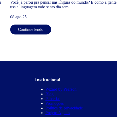
e
Você já parou pra pensar nas línguas do mundo? E como a gente
usa a linguagem todo santo dia sem...
08 ago 25
Continue lendo
Institucional
Wizard by Pearson
Blog
Parcerias
Promoções
Política de privacidade
Projeto Águias