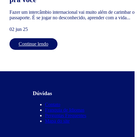
Fazer um intercâmbio internacional vai muito além de carimbar o
passaporte. É se jogar no desconhecido, aprender com a vida...
02 jun 25
Continue lendo
Dúvidas
Contato
Franquia de Idiomas
Perguntas Frequentes
Mapa do site