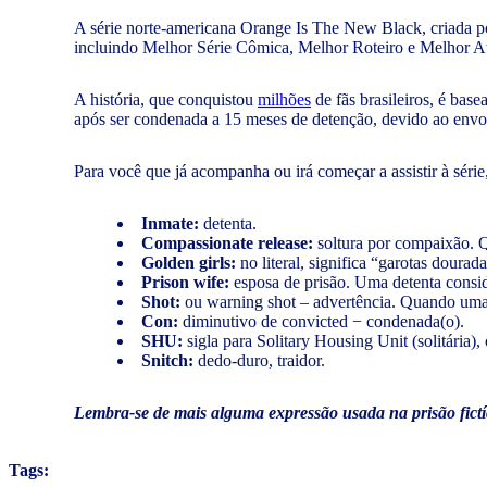
A série norte-americana Orange Is The New Black, criada p
incluindo Melhor Série Cômica, Melhor Roteiro e Melhor Atr
A história, que conquistou
milhões
de fãs brasileiros, é bas
após ser condenada a 15 meses de detenção, devido ao envol
Para você que já acompanha ou irá começar a assistir à sér
Inmate:
detenta.
Compassionate release:
soltura por compaixão. Q
Golden girls:
no literal, significa “garotas doura
Prison wife:
esposa de prisão. Uma detenta consid
Shot:
ou warning shot – advertência. Quando uma d
Con:
diminutivo de convicted − condenada(o).
SHU:
sigla para Solitary Housing Unit (solitária)
Snitch:
dedo-duro, traidor.
Lembra-se de mais alguma expressão usada na prisão fictí
Tags: