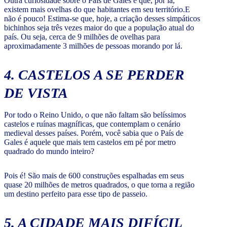
Outra curiosidade sobre o País de Gales é que, por lá,
existem mais ovelhas do que habitantes em seu território.E
não é pouco! Estima-se que, hoje, a criação desses simpáticos
bichinhos seja três vezes maior do que a população atual do
país. Ou seja, cerca de 9 milhões de ovelhas para
aproximadamente 3 milhões de pessoas morando por lá.
4. CASTELOS A SE PERDER
DE VISTA
Por todo o Reino Unido, o que não faltam são belíssimos
castelos e ruínas magníficas, que contemplam o cenário
medieval desses países. Porém, você sabia que o País de
Gales é aquele que mais tem castelos em pé por metro
quadrado do mundo inteiro?
Pois é! São mais de 600 construções espalhadas em seus
quase 20 milhões de metros quadrados, o que torna a região
um destino perfeito para esse tipo de passeio.
5. A CIDADE MAIS DIFÍCIL