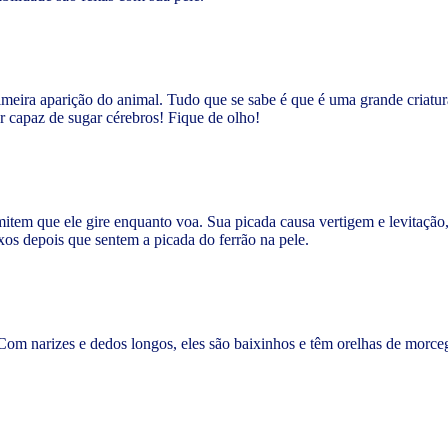
imeira aparição do animal. Tudo que se sabe é que é uma grande criat
er capaz de sugar cérebros! Fique de olho!
item que ele gire enquanto voa. Sua picada causa vertigem e levitação,
uxos depois que sentem a picada do ferrão na pele.
 Com narizes e dedos longos, eles são baixinhos e têm orelhas de morc