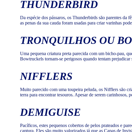
THUNDERBIRD
Da espécie dos pássaros, os Thunderbirds são parentes da f
as penas da sua cauda foram usadas para criar varinhas pode
TRONQUILHOS OU B
Uma pequena criatura preta parecida com um bicho-pau, que 
Bowtruckels tornam-se perigosos quando tentam prejudicar s
NIFFLERS
Muito parecido com uma toupeira peluda, os Nifflers são cri
terra para encontrar tesouros. Apesar de serem carinhosos, 
DEMIGUISE
Pacíficos, estes pequenos cobertos de pelos prateados e pa
captura. Eles são muito valorizados já que as Capas de Invisi