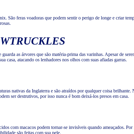
ênix. São feras voadoras que podem sentir o perigo de longe e criar t
rosas.
OWTRUCKLES
guarda as árvores que são matéria-prima das varinhas. Apesar de serem
ua casa, atacando os lenhadores nos olhos com suas afiadas garras.
aturas nativas da Inglaterra e são atraídos por qualquer coisa brilhant
podem ser destrutivos, por isso nunca é bom deixá-los presos em casa.
recidos com macacos podem tornar-se invisíveis quando ameaçados. Por 
bilidade são feitas com sua pele.