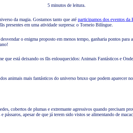
5 minutos de leitura.
iverso da magia. Gostamos tanto que até
participamos dos eventos da 
ãs presentes em uma atividade surpresa: o Torneio Bilíngue.
 desvendar o enigma proposto em menos tempo, ganharia pontos para a 
 ano!
ilme que está deixando os fãs enlouquecidos: Animais Fantásticos e Ond
 dos animais mais fantásticos do universo bruxo que podem aparecer no 
des, cobertos de plumas e extremante agressivos quando precisam prote
s e pássaros, apesar de que já terem sido vistos se alimentando de mac