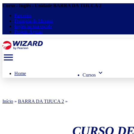
Curso - Inglês - Unidade BARRA DA TIJUCA 2
Parcerias
Franquia de Idiomas
Inglês na sua escola
Projeto Águias
menu
keyboard_arrow_down
Home
Cursos
Início
»
BARRA DA TIJUCA 2
»
CURSO DE