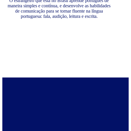
O estrangeiro que está no Brasil aprende português de
maneira simples e contínua, e desenvolve as habilidades
de comunicação para se tornar fluente na língua
portuguesa: fala, audição, leitura e escrita.