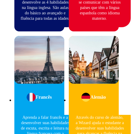
desenvolve as 4 habilidades
se comunicar com vários
na língua inglesa. São aulas
países que têm a língua
do básico ao avançado e
espanhola como idioma
fluência para todas as idades.
materno.
Francês
Alemão
Aprenda a falar francês e a
Através do curso de alemão,
desenvolver suas habilidades
a Wizard ajuda o estudante a
de escuta, escrita e leitura na
desenvolver suas habilidades
língua francesa com a
para alcançar a fluência na