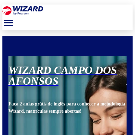
menu
WIZARD CAMPO DOS
W
AFONSOS
A
ogia
Faça 2 aulas grátis de inglês para conhecer a metodologia
Faça
Wizard, matrículas sempre abertas!
Wiz