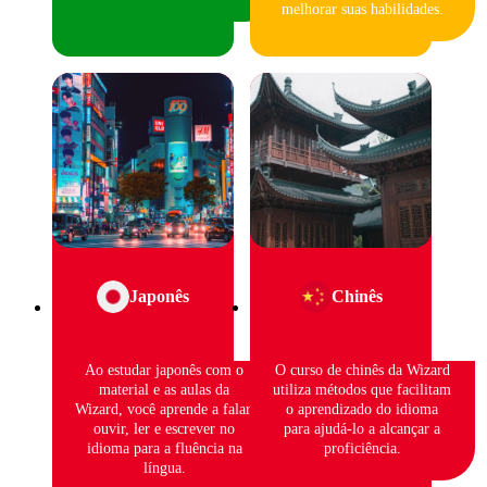
melhorar suas habilidades.
Japonês
Chinês
Ao estudar japonês com o
O curso de chinês da Wizard
material e as aulas da
utiliza métodos que facilitam
Wizard, você aprende a falar,
o aprendizado do idioma
ouvir, ler e escrever no
para ajudá-lo a alcançar a
idioma para a fluência na
proficiência.
língua.