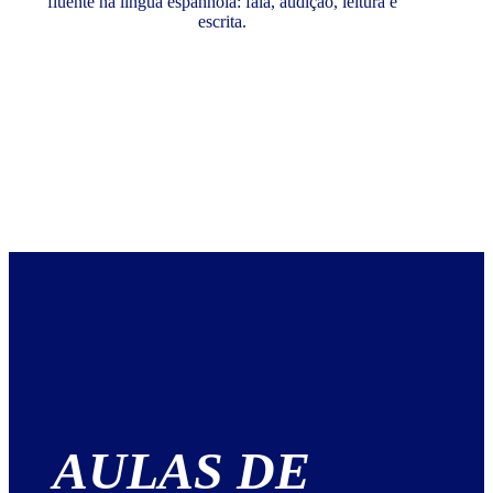
fluente na língua espanhola: fala, audição, leitura e
escrita.
AULAS DE