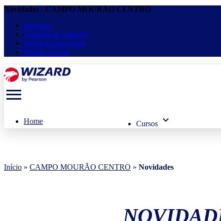
Novidades - CAMPO MOURÃO CENTRO
Parcerias
Franquia de Idiomas
Inglês na sua escola
Projeto Águias
menu
keyboard_arrow_down
Home
Cursos
Início
»
CAMPO MOURÃO CENTRO
»
Novidades
NOVIDAD