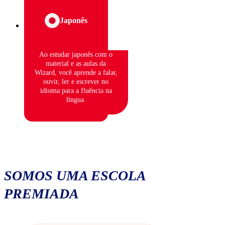
Japonês
Ao estudar japonês com o
material e as aulas da
Wizard, você aprende a falar,
ouvir, ler e escrever no
idioma para a fluência na
língua.
SOMOS UMA ESCOLA
PREMIADA