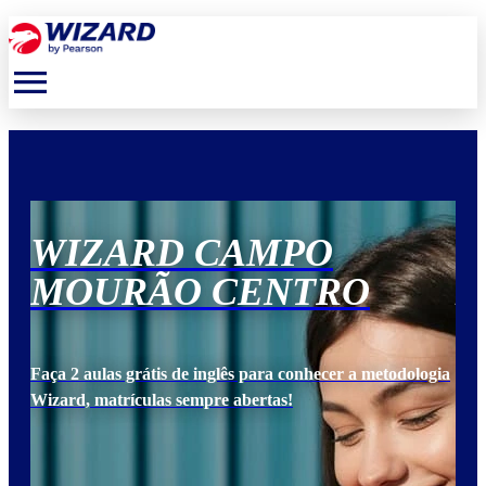
menu
WIZARD CAMPO
W
MOURÃO CENTRO
M
ogia
Faça 2 aulas grátis de inglês para conhecer a metodologia
Faça
Wizard, matrículas sempre abertas!
Wiz