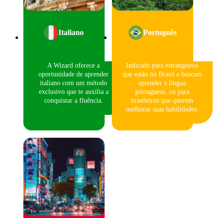
Italiano
Português
A Wizard oferece a
Indicado para estrangeiros
oportunidade de aprender
que estão no Brasil e buscam
italiano com um método
aprender a língua
exclusivo que te auxilia a
portuguesa, ou para
conquistar a fluência.
brasileiros que querem
melhorar suas habilidades.