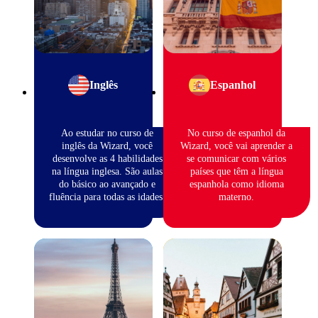
Inglês
Espanhol
Ao estudar no curso de
No curso de espanhol da
inglês da Wizard, você
Wizard, você vai aprender a
desenvolve as 4 habilidades
se comunicar com vários
na língua inglesa. São aulas
países que têm a língua
do básico ao avançado e
espanhola como idioma
fluência para todas as idades.
materno.