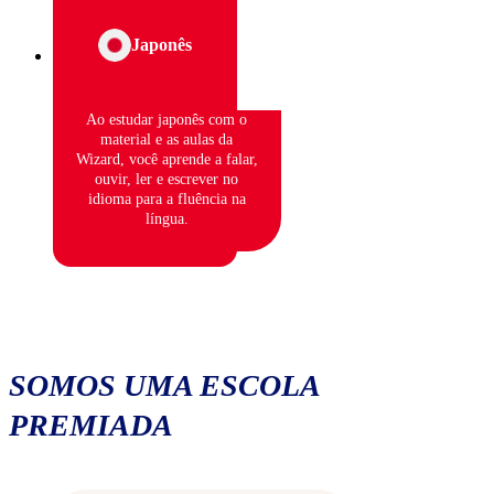
Japonês
Ao estudar japonês com o
material e as aulas da
Wizard, você aprende a falar,
ouvir, ler e escrever no
idioma para a fluência na
língua.
SOMOS UMA ESCOLA
PREMIADA