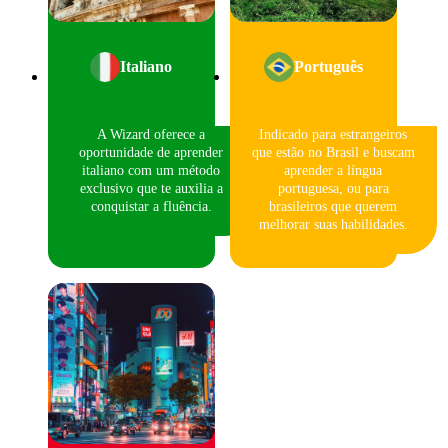
Italiano
Português
A Wizard oferece a
Indicado para estrangeiros
oportunidade de aprender
que estão no Brasil e buscam
italiano com um método
aprender a língua
exclusivo que te auxilia a
portuguesa, ou para
conquistar a fluência.
brasileiros que querem
melhorar suas habilidades.