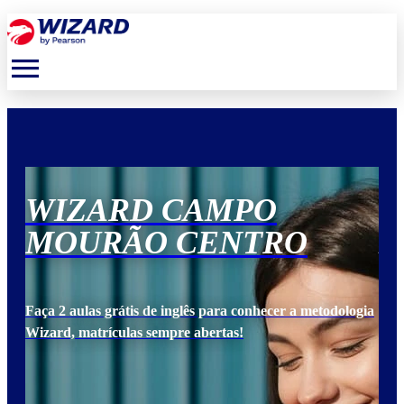
menu
WIZARD CAMPO
W
MOURÃO CENTRO
M
ogia
Faça 2 aulas grátis de inglês para conhecer a metodologia
Faça
Wizard, matrículas sempre abertas!
Wiz