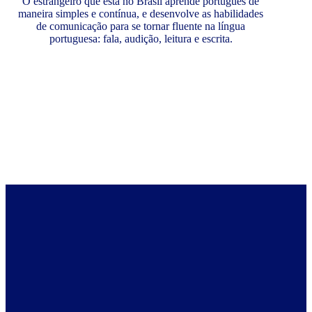
O estrangeiro que está no Brasil aprende português de
maneira simples e contínua, e desenvolve as habilidades
de comunicação para se tornar fluente na língua
portuguesa: fala, audição, leitura e escrita.