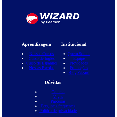
Aprendizagem
Institucional
Nossos Cursos
Quem Somos
Curso de Inglês
Equipe
Curso de Espanhol
Novidades
Nossas Escolas
Promoções
Blog Wizard
Dúvidas
Contato
Vagas
Parcerias
Perguntas frequentes
Política de privacidade