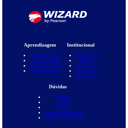
Aprendizagem
Institucional
Nossos Cursos
Quem Somos
Curso de Inglês
Equipe
Curso de Espanhol
Novidades
Nossas Escolas
Promoções
Blog Wizard
Dúvidas
Contato
Vagas
Parcerias
Perguntas frequentes
Política de privacidade