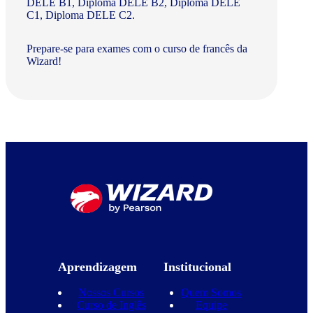
DELE B1, Diploma DELE B2, Diploma DELE
C1, Diploma DELE C2.
Prepare-se para exames com o curso de francês da
Wizard!
Aprendizagem
Institucional
Nossos Cursos
Quem Somos
Curso de Inglês
Equipe