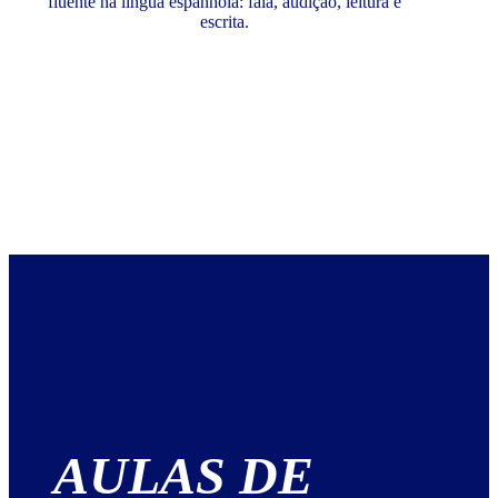
fluente na língua espanhola: fala, audição, leitura e
escrita.
AULAS DE