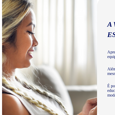
A
E
Apre
equi
Além
mesm
É po
educ
moda