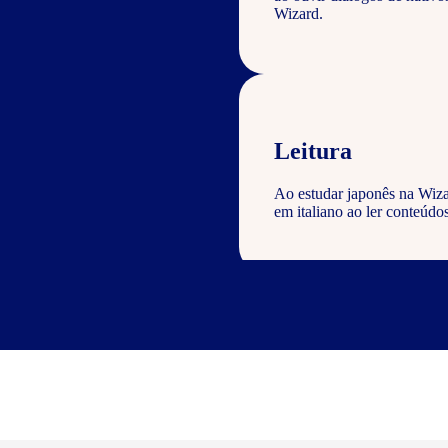
Wizard.
Leitura
Ao estudar japonês na Wiza
em italiano ao ler conteúdos
Escrita
Com o curso de japonês Wiza
geral com a gramática e voc