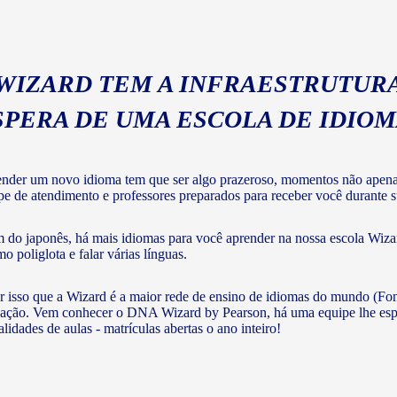
 WIZARD TEM A INFRAESTRUTURA
SPERA DE UMA ESCOLA DE IDIO
nder um novo idioma tem que ser algo prazeroso, momentos não apenas 
pe de atendimento e professores preparados para receber você durante su
 do japonês, há mais idiomas para você aprender na nossa escola Wizar
o poliglota e falar várias línguas.
r isso que a Wizard é a maior rede de ensino de idiomas do mundo (Fon
ação. Vem conhecer o DNA Wizard by Pearson, há uma equipe lhe esperan
lidades de aulas - matrículas abertas o ano inteiro!