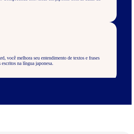
rd, você melhora seu entendimento de textos e frases
 escritos na língua japonesa.
rd, aprenda a escrever palavras, frases e textos em
abulários corretos da língua japonesa.