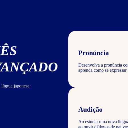
NÊS
Pronúncia
AVANÇADO
Desenvolva a pronúncia corr
aprenda como se expressar 
 língua japonesa:
Audição
Ao estudar uma nova língu
ao ouvir diálogos de nativ