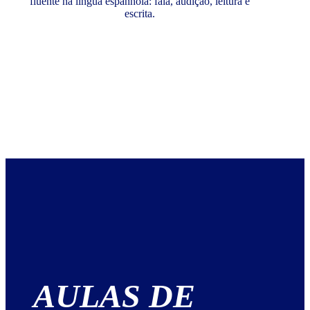
fluente na língua espanhola: fala, audição, leitura e
escrita.
AULAS DE