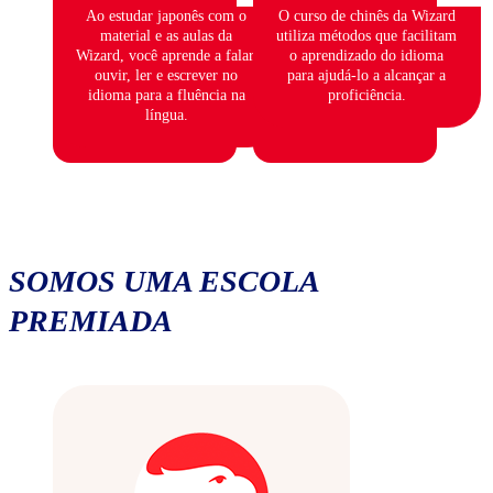
Ao estudar japonês com o
O curso de chinês da Wizard
material e as aulas da
utiliza métodos que facilitam
Wizard, você aprende a falar,
o aprendizado do idioma
ouvir, ler e escrever no
para ajudá-lo a alcançar a
idioma para a fluência na
proficiência.
língua.
SOMOS UMA ESCOLA
PREMIADA