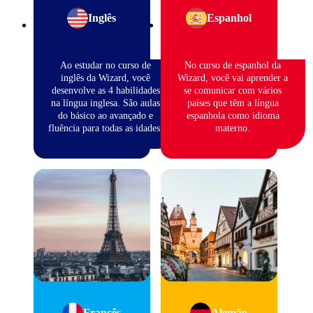
Inglês
Espanhol
Ao estudar no curso de
No curso de espanhol da
inglês da Wizard, você
Wizard, você vai aprender a
desenvolve as 4 habilidades
se comunicar com vários
na língua inglesa. São aulas
países que têm a língua
do básico ao avançado e
espanhola como idioma
fluência para todas as idades.
materno.
Francês
Alemão