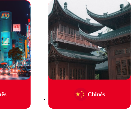
nês
Chinês