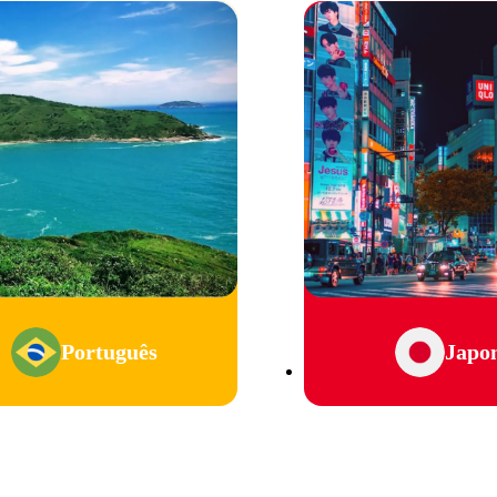
Português
Japo