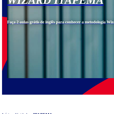
WIZARD ITAPEMA
Faça 2 aulas grátis de inglês para conhecer a metodologia Wiz