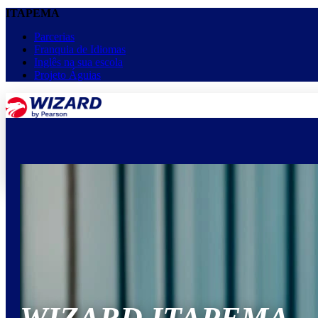
ITAPEMA
Parcerias
Franquia de Idiomas
Inglês na sua escola
Projeto Águias
menu
keyboard_arrow_down
Home
Cursos