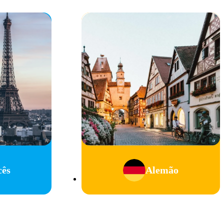
cês
Alemão