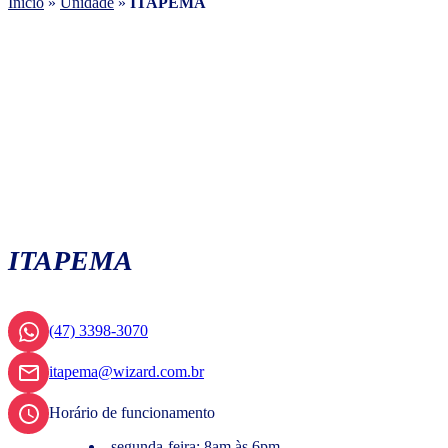
Início
»
Unidade
»
ITAPEMA
ITAPEMA
(47) 3398-3070
itapema@wizard.com.br
Horário de funcionamento
segunda-feira: 8am às 6pm