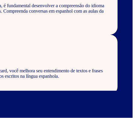
a, é fundamental desenvolver a compreensão do idioma
os. Compreenda conversas em espanhol com as aulas da
ard, você melhora seu entendimento de textos e frases
s escritos na língua espanhola.
ard, aprenda a escrever palavras, frases e textos em