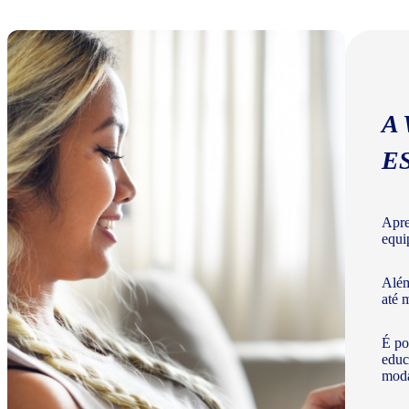
A
E
Apre
equi
Além
até 
É po
educ
moda