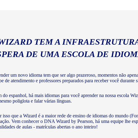
geral com a gramática e voc
 WIZARD TEM A INFRAESTRUTURA
SPERA DE UMA ESCOLA DE IDIO
nder um novo idioma tem que ser algo prazeroso, momentos não apenas 
pe de atendimento e professores preparados para receber você durante su
 do espanhol, há mais idiomas para você aprender na nossa escola Wiza
mesmo poliglota e falar várias línguas.
r isso que a Wizard é a maior rede de ensino de idiomas do mundo (Fon
ação. Vem conhecer o DNA Wizard by Pearson, há uma equipe lhe esperan
lidades de aulas - matrículas abertas o ano inteiro!