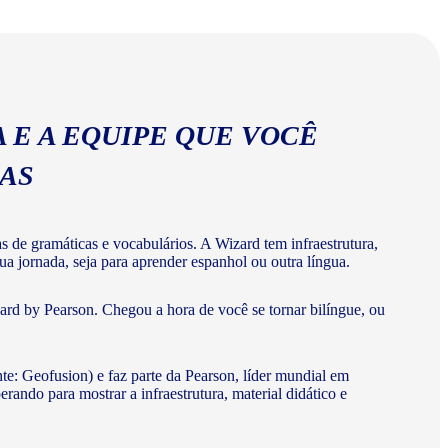
abulários corretos da língua espanhola.
 E A EQUIPE QUE VOCÊ
MAS
de gramáticas e vocabulários. A Wizard tem infraestrutura,
a jornada, seja para aprender espanhol ou outra língua.
rd by Pearson. Chegou a hora de você se tornar bilíngue, ou
te: Geofusion) e faz parte da Pearson, líder mundial em
do para mostrar a infraestrutura, material didático e