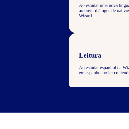
Ao estudar uma nova língu
ao ouvir diálogos de nativ
Wizard.
Leitura
Ao estudar espanhol na Wiz
em espanhol ao ler conteúdo
Escrita
Com o curso de espanhol Wiz