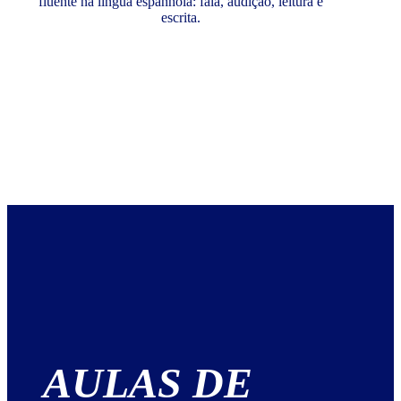
fluente na língua espanhola: fala, audição, leitura e
escrita.
AULAS DE