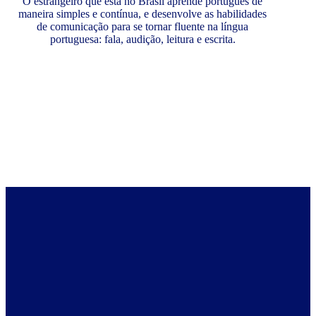
O estrangeiro que está no Brasil aprende português de
maneira simples e contínua, e desenvolve as habilidades
de comunicação para se tornar fluente na língua
portuguesa: fala, audição, leitura e escrita.