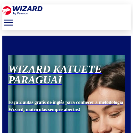
menu
WIZARD KATUETE
W
PARAGUAI
P
ogia
Faça 2 aulas grátis de inglês para conhecer a metodologia
Faça
Wizard, matrículas sempre abertas!
Wiz