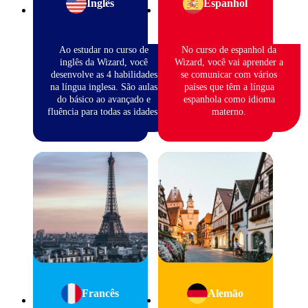
Inglês
Espanhol
Ao estudar no curso de
No curso de espanhol da
inglês da Wizard, você
Wizard, você vai aprender a
desenvolve as 4 habilidades
se comunicar com vários
na língua inglesa. São aulas
países que têm a língua
do básico ao avançado e
espanhola como idioma
fluência para todas as idades.
materno.
Francês
Alemão