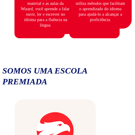
material e as aulas da
utiliza métodos que facilitam
Wizard, você aprende a falar,
o aprendizado do idioma
ouvir, ler e escrever no
para ajudá-lo a alcançar a
idioma para a fluência na
proficiência.
língua.
SOMOS UMA ESCOLA
PREMIADA